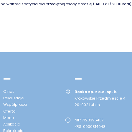
jna wartość spożycia dla przeciętnej osoby dorosłej (8400 kJ / 2000 kcal)
O nas
Bosko sp. z o.o. sp. k.
Lokalizacje
Krakowskie Przedmieście 4
Współpraca
20-002 Lublin
Oferta
Menu
NIP: 7123395407
Aplikacja
KRS: 0000814048
Rekrutacja