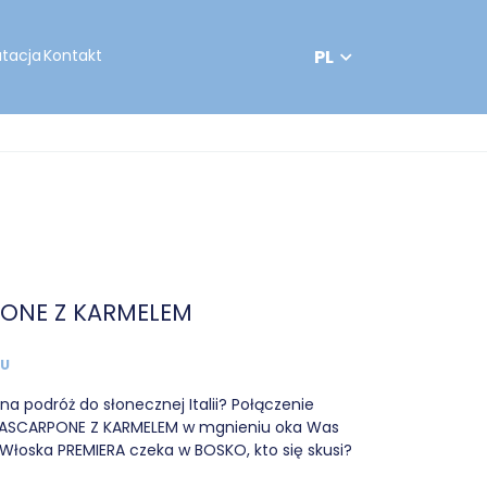
PL
utacja
Kontakt
ONE Z KARMELEM
TU
na podróż do słonecznej Italii? Połączenie
SCARPONE Z KARMELEM w mgnieniu oka Was
Włoska PREMIERA czeka w BOSKO, kto się skusi?