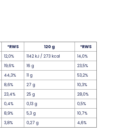
*RWS
120 g
*RWS
12,0%
1142 kJ / 273 kcal
14,0%
19,6%
16 g
23,5%
44,3%
11 g
53,2%
8,6%
27 g
10,3%
23,4%
25 g
28,0%
0,4%
0,13 g
0,5%
8,9%
5,3 g
10,7%
3,8%
0,27 g
4,6%