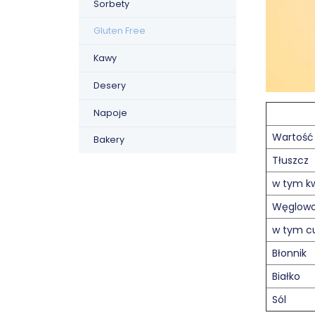
Sorbety
Gluten Free
Kawy
Desery
Napoje
Wartość
Bakery
Tłuszcz
w tym k
Węglow
w tym c
Błonnik
Białko
Sól