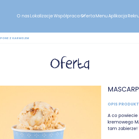
O nas
Lokalizacje
Współpraca
Oferta
Menu
Aplikacja
Rekr
PONE Z KARMELEM
Oferta
MASCARP
OPIS PRODUK
A co powiecie 
kremowego MA
tam zabierze! 