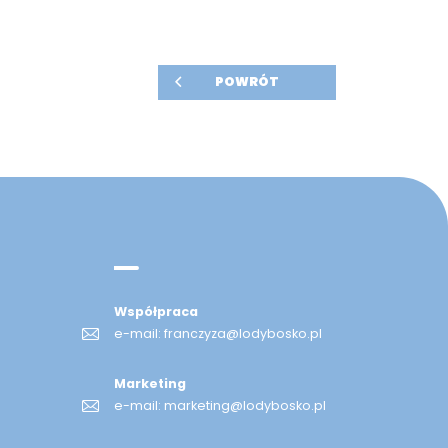
POWRÓT
Współpraca
e-mail:
franczyza@lodybosko.pl
Marketing
e-mail:
marketing@lodybosko.pl