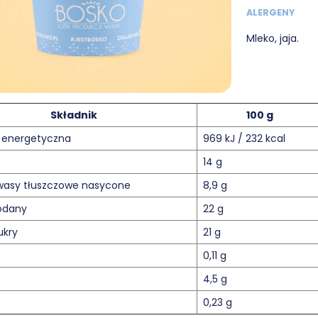
ALERGENY
Mleko, jaja.
Składnik
100 g
 energetyczna
969 kJ / 232 kcal
14 g
wasy tłuszczowe nasycone
8,9 g
odany
22 g
ukry
21 g
0,11 g
4,5 g
0,23 g